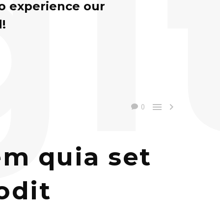
gi
to experience our
!


0
m quia set
odit