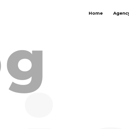
Home
Agenc
og