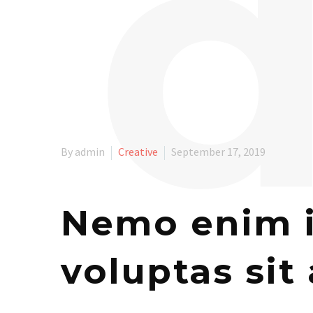
d
By admin
Creative
September 17, 2019
Nemo enim i
voluptas sit